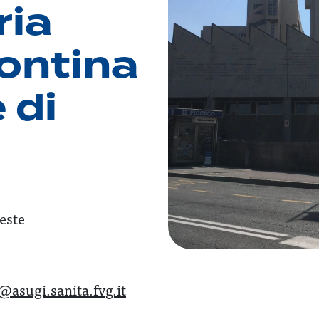
ria
sontina
 di
ieste
@asugi.sanita.fvg.it