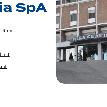
dia SpA
 - Roma
ia.it
a.it